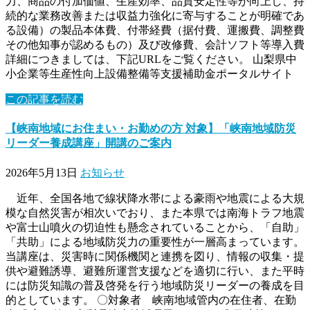
力、商品の付加価値、生産効率、品質安定性等が向上し、持
続的な業務改善または収益力強化に寄与することが明確であ
る設備）の製品本体費、付帯経費（据付費、運搬費、調整費
その他知事が認めるもの）及び改修費、会計ソフト等導入費
詳細につきましては、下記URLをご覧ください。 山梨県中
小企業等生産性向上設備整備等支援補助金ポータルサイト
この記事を読む
【峡南地域にお住まい・お勤めの方 対象】「峡南地域防災
リーダー養成講座」開講のご案内
2026年5月13日
お知らせ
近年、全国各地で線状降水帯による豪雨や地震による大規
模な自然災害が相次いでおり、また本県では南海トラフ地震
や富士山噴火の切迫性も懸念されていることから、「自助」
「共助」による地域防災力の重要性が一層高まっています。
当講座は、災害時に関係機関と連携を図り、情報の収集・提
供や避難誘導、避難所運営支援などを適切に行い、また平時
には防災知識の普及啓発を行う地域防災リーダーの養成を目
的としています。 〇対象者 峡南地域管内の在住者、在勤