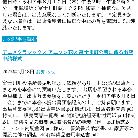
催日時：令和７年６月１２日（木）午後２時～午後２時３０
分 開催場所：富士川町商工会２F研修室 ＊抽選会に欠席
した場合は、出店意思なしと判断いたします。 ＊定員を超
えない場合は、出店希望者に抽選会中止の旨を電話にてご連
絡いたします。
この記事を読む
アニメクラシックス アニソン花火 富士川町公演に係る出店
申請様式
2025年5月18日
お知らせ
富士川町役場産業振興課より依頼があり、本公演の出店とり
まとめを本会にて実施いたします。 出店を希望される本会
会員様は、出店募集要項をご覧いただき、令和７年６月６日
（金）までに本会へ提出書類を記入の上、ご持参願います。
出店募集要項.pdf 出店申込書.pdf 様式1-1 出店者調査票.pdf
様式1-2 販売商品一覧表.pdf 運転免許証等貼付用紙.pdf 様式
2-1 提供食品の概要.pdf 提供食品の概要（例）.pdf 様式2-
2 テント内配置図.pdf 様式3 誓約書兼承諾書.pdf 露店等の
開設に伴う調査.pdf 有料備品借用申込書.pdf