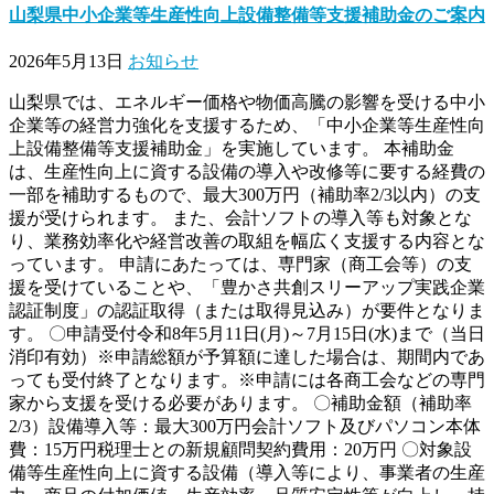
山梨県中小企業等生産性向上設備整備等支援補助金のご案内
2026年5月13日
お知らせ
山梨県では、エネルギー価格や物価高騰の影響を受ける中小
企業等の経営力強化を支援するため、「中小企業等生産性向
上設備整備等支援補助金」を実施しています。 本補助金
は、生産性向上に資する設備の導入や改修等に要する経費の
一部を補助するもので、最大300万円（補助率2/3以内）の支
援が受けられます。 また、会計ソフトの導入等も対象とな
り、業務効率化や経営改善の取組を幅広く支援する内容とな
っています。 申請にあたっては、専門家（商工会等）の支
援を受けていることや、「豊かさ共創スリーアップ実践企業
認証制度」の認証取得（または取得見込み）が要件となりま
す。 〇申請受付令和8年5月11日(月)～7月15日(水)まで（当日
消印有効）※申請総額が予算額に達した場合は、期間内であ
っても受付終了となります。※申請には各商工会などの専門
家から支援を受ける必要があります。 〇補助金額（補助率
2/3）設備導入等：最大300万円会計ソフト及びパソコン本体
費：15万円税理士との新規顧問契約費用：20万円 〇対象設
備等生産性向上に資する設備（導入等により、事業者の生産