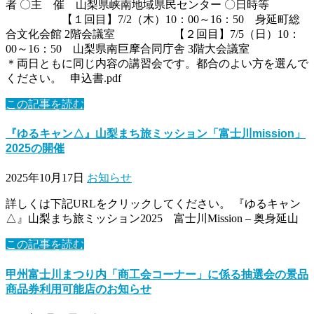
者 〇主 催 山梨県峡南地域県民センター 〇日時等
【１回目】7/2（木）10：00～16：50 身延町総
合文化会館 2階会議室 【２回目】7/5（日）10：
00～16：50 山梨県南巨摩合同庁舎 3階大会議室
＊両日ともに同じ内容の講習会です。都合のよい方を選んで
ください。 申込書.pdf
この記事を読む
『ゆるキャン△』山梨まち旅ミッション「富士川mission」
2025の開催
2025年10月17日
お知らせ
詳しくは下記URLをクリックしてください。 『ゆるキャン
△』山梨まち旅ミッション2025 富士川Mission – 奥身延山
この記事を読む
甲州富士川まつり内「商工会コーナー」に係る抽選会の景品
商品券利用可能店のお知らせ