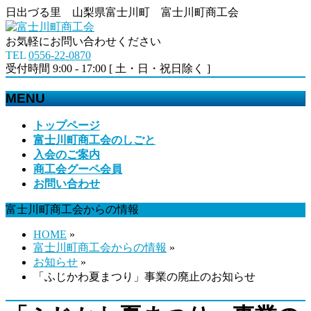
日出づる里 山梨県富士川町 富士川町商工会
お気軽にお問い合わせください
TEL
0556-22-0870
受付時間 9:00 - 17:00 [ 土・日・祝日除く ]
MENU
メ
トップページ
ニ
富士川町商工会のしごと
ュ
入会のご案内
ー
商工会グーペ会員
を
お問い合わせ
飛
富士川町商工会からの情報
ば
す
HOME
»
富士川町商工会からの情報
»
お知らせ
»
「ふじかわ夏まつり」事業の廃止のお知らせ