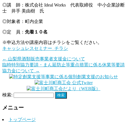
◎講 師：株式会社 Ideal Works 代表取締役 中小企業診断
士 井手 美由樹 氏
◎対象者：町内企業
◎定 員：
先着
１０
名
※申込方法や講座内容はチラシをご覧ください。
キャッシュレスセミナー_チラシ
←
山梨県酒類販売事業者支援金について
臨時特別協力要請・まん延防止等重点措置に係る休業等要請
協力金について
→
検索:
メニュー
トップページ