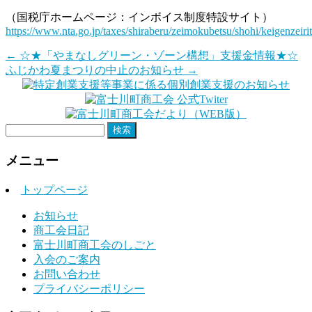
（国税庁ホームページ：インボイス制度特設サイト）
https://www.nta.go.jp/taxes/shiraberu/zeimokubetsu/shohi/keigenzeiri
←
☆★「やまなしグリーン・ゾーン構想」支援金情報★☆
ふじかわ夏まつりの中止のお知らせ
→
検
索:
メニュー
トップページ
お知らせ
商工会日記
富士川町商工会のしごと
入会のご案内
お問い合わせ
プライバシーポリシー