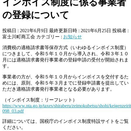
インボイス制度に係る事業者
の登録について
投稿日 : 2021年6月9日
最終更新日時 : 2021年6月25日
投稿者 :
富士川町商工会
カテゴリー :
お知らせ
消費税の適格請求書等保存方式（いわゆるインボイス制度）
につきまして、令和５年１０月から導入され、令和３年１０
月には適格請求書発行事業者の登録申請の受付が開始されま
す。
事業者の方が、令和５年１０月からインボイスを交付するた
めには、原則、令和５年３月までに登録申請書を提出してい
ただき適格請求書発行事業者となる必要があります。
（インボイス制度：リーフレット）
https://www.nta.go.jp/taxes/shiraberu/zeimokubetsu/shohi/keigenzeir
098_03.pdf
詳細については、国税庁のインボイス制度特設サイトをご覧
ください。