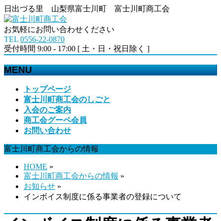
日出づる里 山梨県富士川町 富士川町商工会
お気軽にお問い合わせください
TEL
0556-22-0870
受付時間 9:00 - 17:00 [ 土・日・祝日除く ]
MENU
メ
トップページ
ニ
富士川町商工会のしごと
ュ
入会のご案内
ー
商工会グーペ会員
を
お問い合わせ
飛
富士川町商工会からの情報
ば
す
HOME
»
富士川町商工会からの情報
»
お知らせ
»
インボイス制度に係る事業者の登録について