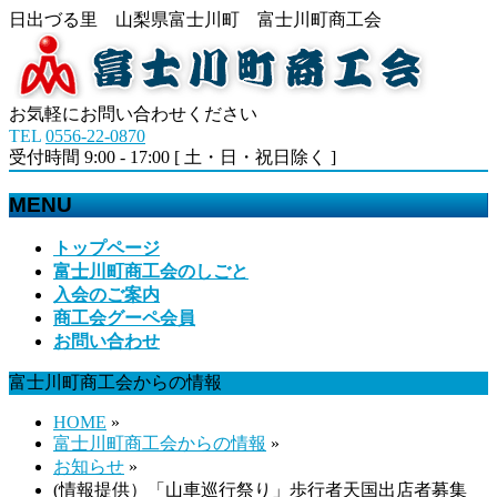
日出づる里 山梨県富士川町 富士川町商工会
お気軽にお問い合わせください
TEL
0556-22-0870
受付時間 9:00 - 17:00 [ 土・日・祝日除く ]
MENU
メ
トップページ
ニ
富士川町商工会のしごと
ュ
入会のご案内
ー
商工会グーペ会員
を
お問い合わせ
飛
富士川町商工会からの情報
ば
す
HOME
»
富士川町商工会からの情報
»
お知らせ
»
(情報提供）「山車巡行祭り」歩行者天国出店者募集