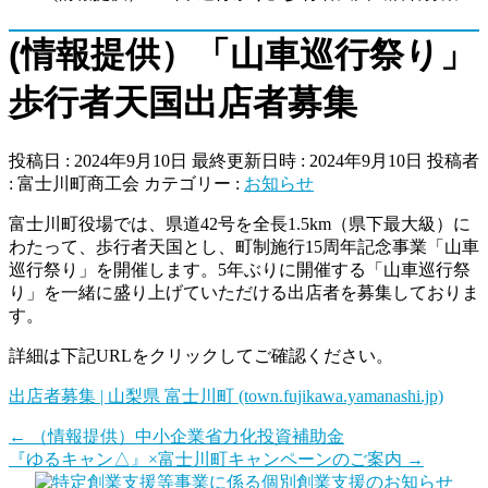
(情報提供）「山車巡行祭り」
歩行者天国出店者募集
投稿日 : 2024年9月10日
最終更新日時 : 2024年9月10日
投稿者
:
富士川町商工会
カテゴリー :
お知らせ
富士川町役場では、県道42号を全長1.5km（県下最大級）に
わたって、歩行者天国とし、町制施行15周年記念事業「山車
巡行祭り」を開催します。5年ぶりに開催する「山車巡行祭
り」を一緒に盛り上げていただける出店者を募集しておりま
す。
詳細は下記URLをクリックしてご確認ください。
出店者募集 | 山梨県 富士川町 (town.fujikawa.yamanashi.jp)
←
（情報提供）中小企業省力化投資補助金
『ゆるキャン△』×富士川町キャンペーンのご案内
→